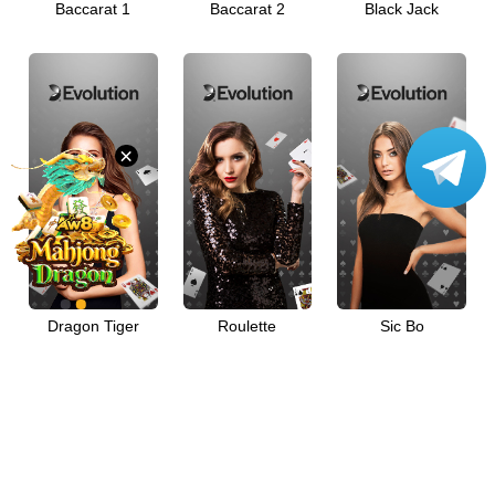
Baccarat 1
Baccarat 2
Black Jack
ដោនឡូដ
វីអាយភី
×
ភ្នាក់ងារ
Dragon Tiger
Roulette
Sic Bo