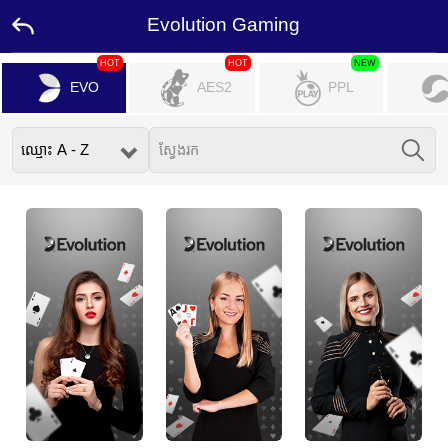
Evolution Gaming
HOT
HOT
NEW
ទំព័រ
EVO
AES2
PPL
ដើម
ប្រម៉ូសិន
ឯកអគ្គ
រាជទូត
ទំនាក់
ទំនង
យើង
ខ្ញុំ
ភាសា
ទម្រង់
កុំ
ព្យូទ័រ