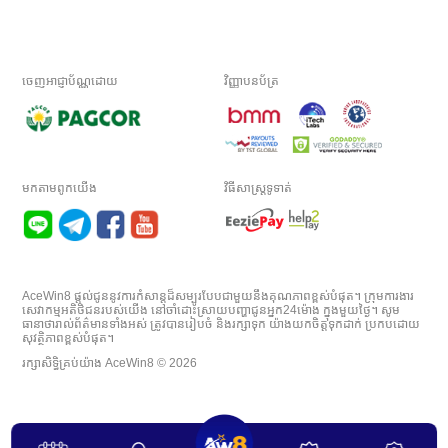
ចេញអាជ្ញាប័ណ្ណដោយ
វិញ្ញាបនប័ត្រ
មកតាមពូកយើង
វិធីសាស្រ្តទូទាត់
AceWin8 ផ្តល់ជូននូវការកំសាន្តដ៏សម្បូរបែបជាមួយនឹងគុណភាពខ្ពស់បំផុត។ ក្រុមការងារ
សេវាកម្មអតិថិជនរបស់យើង នៅចាំដោះស្រាយបញ្ហាជូនអ្នក24ម៉ោង ក្នុងមួយថ្ងៃ។ សូម
ធានាថារាល់ព័ត៌មានទាំងអស់ ត្រូវបានរៀបចំ និងរក្សាទុក យ៉ាងយកចិត្តទុកដាក់ ប្រកបដោយ
សុវត្ថិភាពខ្ពស់បំផុត។
រក្សាសិទ្ធិគ្រប់យ៉ាង AceWin8 © 2026