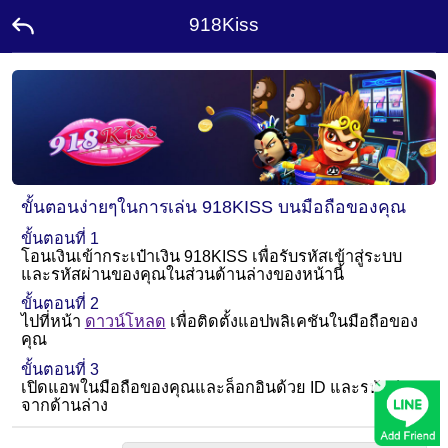
918Kiss
หน้า
แรก
โปร
โม
ชั่น
ขั้นตอนง่ายๆในการเล่น 918KISS บนมือถือของคุณ
แอม
ขั้นตอนที่ 1
บา
โอนเงินเข้ากระเป๋าเงิน 918KISS เพื่อรับรหัสเข้าสู่ระบบ
สเด
และรหัสผ่านของคุณในส่วนด้านล่างของหน้านี้
อร์
ขั้นตอนที่ 2
ติดต่อ
ไปที่หน้า
ดาวน์โหลด
เพื่อติดตั้งแอปพลิเคชันในมือถือของ
เรา
คุณ
ขั้นตอนที่ 3
×
ลีดเดอร์
เปิดแอพในมือถือของคุณและล็อกอินด้วย ID และรหัสผ่าน
บอร์ด
จากด้านล่าง
รางวัล