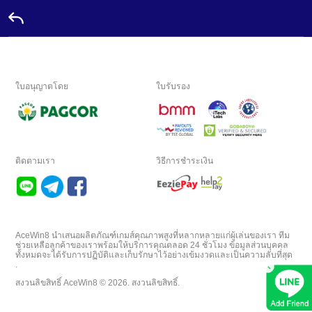
หน้า
แรก
ใบอนุญาตโดย
ใบรับรอง
โปร
โม
ชั่น
แอม
ติดตามเรา
วิธีการชำระเงิน
บา
สเด
อร์
ติดต่อ
เรา
AceWin8 นำเสนอผลิตภัณฑ์เกมส์คุณภาพสูงที่หลากหลายแก่ผู้เล่นของเรา ทีม
ช่วยเหลือลูกค้าของเราพร้อมให้บริการคุณตลอด 24 ชั่วโมง ข้อมูลส่วนบุคคล
ทั้งหมดจะได้รับการปฏิบัติและเก็บรักษาไว้อย่างเข้มงวดและเป็นความลับที่สุด
×
ลีดเดอร์
.
บอร์ด
สงวนลิขสิทธิ์ AceWin8 © 2026. สงวนลิขสิทธิ์.
รางวัล