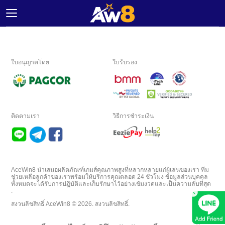
หน้า
แรก
ใบอนุญาตโดย
ใบรับรอง
โปร
โม
ชั่น
แอม
ติดตามเรา
วิธีการชำระเงิน
บา
สเด
อร์
ติดต่อ
เรา
AceWin8 นำเสนอผลิตภัณฑ์เกมส์คุณภาพสูงที่หลากหลายแก่ผู้เล่นของเรา ทีม
ช่วยเหลือลูกค้าของเราพร้อมให้บริการคุณตลอด 24 ชั่วโมง ข้อมูลส่วนบุคคล
ทั้งหมดจะได้รับการปฏิบัติและเก็บรักษาไว้อย่างเข้มงวดและเป็นความลับที่สุด
×
ลีดเดอร์
.
บอร์ด
สงวนลิขสิทธิ์ AceWin8 © 2026. สงวนลิขสิทธิ์.
รางวัล